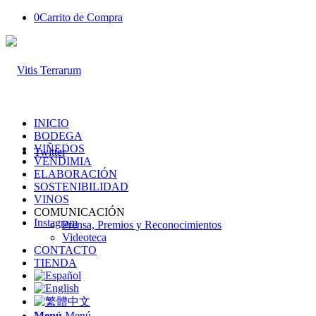
0
Carrito de Compra
INICIO
BODEGA
VIÑEDOS
Twitter
VENDIMIA
ELABORACIÓN
SOSTENIBILIDAD
VINOS
COMUNICACIÓN
Instagram
Prensa, Premios y Reconocimientos
Videoteca
CONTACTO
TIENDA
Menú
Menú